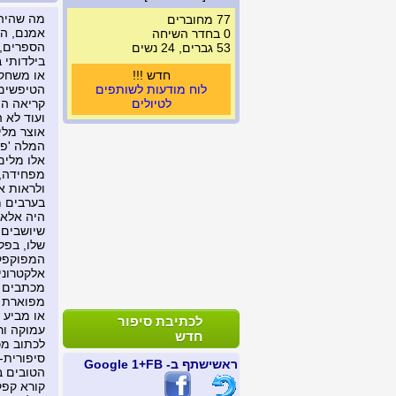
מה שהיה ק
77 מחוברים
אמנם, הא
0 בחדר השיחה
הספרים, 
53 גברים, 24 נשים
בילדותי 
חדש !!!
או משחקי
לוח מודעות לשותפים
הטיפשים 
לטיולים
קריאה הי
ועוד לא 
אוצר מלי
המלה 'פר
אלו מלים
מפחידה, 
ולראות א
בערבים מ
היה אלא ח
שיושבים 
שלו, בפל
המפוקפקת
אלקטרוני
מכתבים ו
מפוארת ע
או מביע 
לכתיבת סיפור
עמוקה ור
חדש
לכתוב מכ
סיפורית-
ראשי
שתף ב- FB
+1 Google
הטובים ב
קורא קפקא