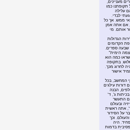
ים מעניינים,
תקופתנו כמו
ם עלילה
געתי לבדי.
אי ממש. אך כל
ך, אם אתה אמן
ר אותם. מי
רות הגדולות
ופת הקדומים
 שבעה ספרים.
צמה הימית"
כשראו כמה הוא
שלוש. בתקופה
יה לחרוג מכך.
מיד אישור
י המחשב, בכל
 דורות עילגים
לפים, הבנה
יתות ג', ד'
להם התעשר
זיה ובעולם
', אתה ראשית
ר על הסידור
העולם. וכך
חיד. היה
פסיבית בדמות