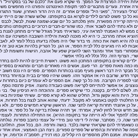
חת ויחידה המרצדת על המסך. מי שקרא פעם את "כלבם של בני בסקרוויל" תי
רה אחרת. ונערים מתבגרים לפני תקופת האינטרנט והפורנו היו מחפשים מש
צ'טרלי הצעירה", "פאני היל" וספרים אחרים. זה היה הדור האחרון, שעוד התגר
וא כל כך פשוט לגרום לילדים לקרוא גם בתקופתנו. שלוש עשרה שנים הייתי עק
הייתה קריירה מפוארת, וחוץ מלכתוב כל יום שבע-שמונה שעות, לבשל, לכבס וכו
ם ולא נתתי להם לשבור אותי, כמו שהורים-חברים רכרוכיים בתקופתנו נותנים
ממש לא האמנתי למראה עיני, כשראיתי מציל מגודל שרירים מתחנן לגננת בג
וציא אותה מהרכב, כי היא לא מוכנה לצאת והילדה השובבה המשיכה עם ההצ
ו לה והיא חשה את כוחה. מי בדור שלי היה מעלה בדעתו בכלל לומר לא, לאב
האבות לא היו מגיעים כלל לבית הספר, או הגן. כל הטריק בלהיות אבא טוב זה 
ומסתורי מצד אחד ומהצד השני להעניק שפע של אהבה, רגישות ותשומת לב לי
רי, הצרוף הזה. כלל וכלל לא בלתי אפשרי.
 ילדים קוראים בתקופתנו המתכון הוא פשוט. ראשית חייבים להיות להם בחדר 
ו כמה מאות ספרים. הרי פעם, אנשים היו מאחרים חברים ומתגאים בספרי
כל מבקר היה דבר ראשון מעיף מבט בכותרות הספרים. ספרים היו נכס חשוב י
קרר חדש, שרובם היו אז אמקור וזהו. פשוט שיהיו ספרים בבית ובמיוחד בחדר 
נוי לספריה הקרובה. מה כל כך קשה. אם הספרים לא עומדים כיום בתחרות 
נוצצים, אז אפשר להתייחס לקריאה פשוט כעבודה נחוצה. אפיק פרנסה נוסף.
תו. לשלם לילדים, בקטנה, כדי שיקראו ספרים. וההוכחה היא הניסיון שלי. בני
גדל, היות והוא עקשן גדול, החליט שהוא לא קורא ספרים. עשיתי שמיניות באוי
אז החלטתי לנקוט באמצעי לא מקובל. ידעתי, שהוא אוהב לנצח בכל תחרות, או
, על כן ארגנתי תחרות קריאה לחצי שנה. הראשון שיקרא חמישים ספרים, ולא 
ב חדש וטיול לחוץ לארץ, אמרתי. אך תהיה שאלת בדיקה על כל ספר. אי אפש
לה 'לחפף' אולי לא הייתה עוד בתקופה ההיא). אז התחילה התחרות. לעצמי
צי שנה, כי, מסתבר, שהיה לי דימוי טוב מידיי על עצמי כחובב ספרות. נגלתה 
ו כשאמרתי להם שקראתי שישה בלבד. בושה וחרפה. הם, בכל אופן, התלהבו 
סופה של התחרות ובהפרש של ספרים ספורים, ניצח הבן האמצעי, אותו אחד ש
עקשנותו. אמנם חלק מהספרים היו קלילים, כמו דנידין, חסמב"ה וכדומה, אך 