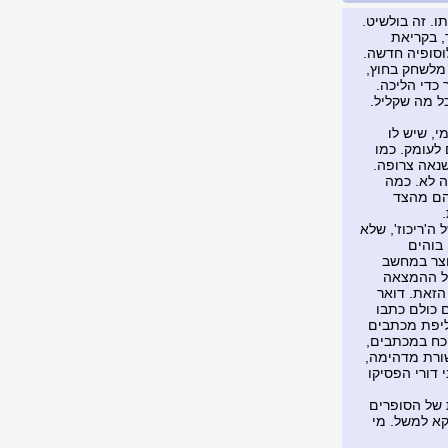
ו. זה בולשיט.
, בקריאת
לוסופיה חדשה.
 מלשחק בחוץ,
 כדי הליכה.
כל מה שקליל.
י, שיש לו
לעומק. כמו
שנאה צרופה.
ה לא. כמה
להם מהצד
ה'ריכוז', שלא
 בוהים
וצר במחשב
של ההמצאה
הזאת. דואר
 כולם כתבו
חליפת מכתבים
וכח במכתבים,
שורת מדהימה,
 דורי הפסיקו
 של הסופרים
קא למשל. מי