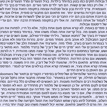
 גבולות חזקים כמו בטון במיוחד בילדות. בגיל הנעורים ומרד הנעורים אין ט
יי. אלו רק כמה שנים קשות. הם חצי ילדים וחצי נערים. הם מורדים בכך כדי ל
העצמאית. צריך להיות נבון ובעל סבלנות עצומה בתקופה הזאת ובכל זאת לשמ
 גם אם הקירות גמישים יותר. ואז פתאום הם מתבגרים סופית, אפילו אם עדיי
ם חינכת אותם נכון הם יהיו החברים הכי טובים שלך לעשרות שנים ארוכות. א
 לעמוד על אותה המדרגה. זה אולי רק בתקופה מאוחרת הרבה יותר. הם עדיין
ל דיסטנס וגבולות.
 ספרים באמת, לא קורא אותם פעם אחת בלבד, אלא כל חייו, לפחות את הטו
 אוהב משום מה. בכל קריאה אתה מגלה משהו אחר, במיוחד בספרים המורכב
עשירית בערך של "החטא ועונשו", גיליתי שסוידריגאילוב, שעם השנים עניין או
יקוב המבולבל, לא אוהב מים, מפחד ממים, ימים, נהרות וכדומה ולא אוהב 
ר בצמרות העצים בערב. סולד מזה. והערצתי את תשומת הלב של דוסטוייבסקי
ים האהובים עלי הוא "פרקי חיים של דובין" של ברנרד מלמוד. הוא מתאר ביו
שש, שנתקל במחסום כתיבה על אמן, שכל כך שונה ממנו מהותית, ד.ה.לורנס, 
 בעצם גם אחד מהסופרים הגדולים. ואז נכנסת לחייו של דובין צעירה מבולבל
שעשע וגם גורם הזדהות. התחלתי לקרוא את הספר הזה בגיל חמש עשרה וכ
 אותו מחדש. פתאום גיליתי, שהגעתי לגיל של דובין, וזה היה משונה. כי ספר 
שאתה קורא אותו צעיר, או כשאתה קורא אותו בגילאים אחרים לגמרי. הפרס
ן. גם האופן בו נראים החיים.
 הנכשלים תחילה, אך 'פורחים במאוחר'. ככל שאתה מתבגר אתה נתקל סביבך 
ל כשלונות רבים והצלחות מעטות. רוב האנשים לא שולטים כלל בחייהם. נסחפ
מנסים לקום מחדש. על כן הנושאים של מלמוד רק מתחדדים. הוא לא הסופר הנ
בים ממנו. אך הוא הסופר האהוב ביותר. אני מזדהה עם הנושאים שהוא בחר 
ת הסמויה שלו, אם כי אני מוצא בה טעם לפגם מבחינה אמנותית טהורה. אך מ
י האדם... ולפעמים ברגעי שפל זה ממש מעודד אותך. כמו בספר "חיים חדשים"
עלוב, מסתכל לרגע בקרן שמש המבליטה את הנעל הקרועה שלו ורואה את הי
. וזה גורם לו לחשוב פתאום, שהוא יכול לעשות משהו טוב קצת יותר בחייו. ו