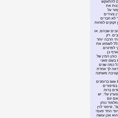
עם להתעקש
בנות את
ור על
ן צעירים
ך לא חברים
 זקוקים לפחות
בים שבהם, או
ים. רק
תי הרבה יותר
כלל לשמוע את
 לפרטים.
גרף בן
כוהן המין של
ת בשם פאני
ל כמה שנים
נראה לך אחרת
פקטיבה משתנה
מלמוד התמחה בתיאור שלומיאלים ושלימזלים בסיפוריו הקצרים ובתאור של late bloomers ברומנים
בסיפורים
ים ברוח.
ערץ עלי. יש
וגם עם
למוד נותן
, סימור לוין
ופי החד פעמי
הוא אכן עושה