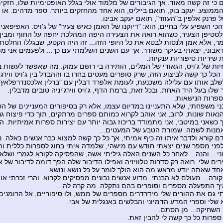
ם כי זה קשה מאוד. אך הגיבורים של מלמוד אולי בגלל האופטימיות שלו, חזקי
מוצע. יעקב בוק, תואם בייליס, הוא אחד מהחזקים ביותר. ספר מדהים. או 
 פרנק אלפין ב"העוזר", תואם יעקב אבינו.
כי השפיע עלי בחיים, הוא: "דיוקנו של האמן כאיש צעיר" של ג'ויס. האפיפאני
סטיפן הצעיר, כשהוא רואה את הצעירה היפה המהלכת יחפה על החוף ומבין 
מר, אלא אמן ולנסות לבטא את כל היופי הזה... זה היה הקטע, שבגללו החלטתי
דאבוני, יצאתי בעיקר משורר. אך עם השנים השלמתי עם כך... ולפעמים אני 
 שיריות סיפוריות ענקיות.
זיות של ג'ויס, הגאודי של המלים, הותירה בי רושם עמוק. מה שאפשר לעשות ב
כל כך קשה לביצוע הזה, שרק סופרים מעטים בחרו בו וההבדל בין ג'ויס ווירג'י
שלב אותו עם עלילה משכנעת, לעומת אלפרד דבלין עם "ברלין אלכסנדרפלאץ"
לו בעל היד האחת. ובכל זאת, ברמת הדף, ג'ויס ווירג'יניה טובים מדבלין.
פרות הנישאות.
בני משפחתי, שלא התעניינו במדיום עצמו, אלא רק בסיפורים המעניינים של הס
הנאות שונות. לרוב, אני אוהב לקרוא כמותם ספרים מרתקים, תוך כדי פיצוח גר
 כשאני במיטבי, אני מתמודד בריכוז גבוה יותר עם יצירות ספרות אמיתיות. 
מנות לשמה. שמורת הטבע של המעטים...
ם קורא ולדבר איתו זה כיף אמיתי, אך כל כך קשה למצוא כבר אנשים כאלה. נו
פני מספר שנים יצאתי חודש עם מישהי, שלמדה איתי בחוג לספרות כללית ו
י... והנה... לאחר כל השנים האלה גיליתי אשה, שהפסיקה לקורא לגמרי ושלא
ים שלי. רואה רק סדרות טלוויזיה ואפילו הדיבור שלה הפך דומה לדיבור של א
חד שאתה יודע מראש מה הוא הולך לומר על כל נושא ונושא.
קורה... מעולם לא הבנתי. מדוע אנשים נבונים מפסיקים לקרוא. והרי זכרתי א
יך התפעלה מספרים וסופרים בהם נתקלה. מה קרה לה...
תי גם את ההורים שלי מידרדרים מספרים של ממש, ולו סיפוריים, אל הרומנים
שלי וספרי המדע הדמיוני והבלשים באנגלית של אבי.
 השחיקה... מן הסתם.
ספרות כל כך קשה לי להבין זאת.