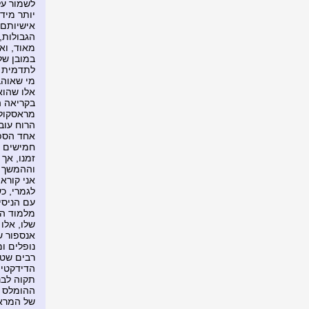
לשמור על
יותר מיד
אישיותם 
הגבולות,
מאוד, וא
במובן של
לתדמית ש
מי שאוהב
אלו שהוא
בקריאה ה
מראסקולנ
הרוח עוב
אחד הספר
חמישים ו
זמנו, אך
וההמשך מ
אני קורא
לגמרי, כ
עם הניסיו
שלו, אלו
אנספור ש
נופלים ו
רבים שטו
הדידקטיו
תקוה לבנ
ההומלס ה
של המראה