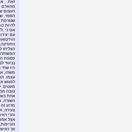
זאת... א
מהאדם המ
העצום של
הספר, שה
שנגרמת ל
להיות כו
אם כי ,ל
עם יצירות
הוירטואו
התודעה, ה
הצליחו ל
המשוחרר ש
פסגות הס
בניגוד ל
היו שתי 
משהו, אך
עצמו. הא
לפגוש אד
מעטים. ל
טובה ממנ
אחת בשיר
השורה, א
מדוע זה 
צעירה, א
והרי ראי
אצל אמא 
העייפות,
אך כאיש 