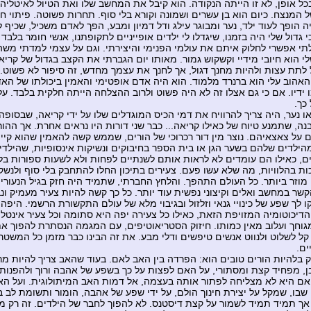
כל אופן, לא זו הייתה הנקודה. הוא קיבל את המחשב שלו ואת הטיול לאיטליה ו
ל המנצח. כיום הוא בן עשרים ושמונה וקורא בלי סוף. תחרות פשוטה. פיתוי חו
 הופך לעוד ילד, נער ומבוגר עילג ודל דמיון ומבע, הפך לאדם משכיל, שכיף ל
גדול שלי היה בזמנו, שיגדלו לי ילדים אופייניים לתקופתנו, אנשי חומר בלבד
תי אפשרי לחלוק איתם את עולמי הפנימי והיצירתי. וגם על עצמי למדתי משהו
י הוא חיובי מידיי וקשקוש גמור. מאותו יום הגברתי את הקצב בגדול של קרי
 לתת עצות ולהיות מחנך דגול, אך לחנך את עצמך מחדש, זה סיפור לא פשוט.
אהוב עלי הוא ברנרד מלמוד. הוא היה אדם אופטימי והאמין ביכולתו של ה
ידיו. אם כי גם אצלו זה לא היה פשוט ולרוב ההצלחה הייתה חלקית בלבד. על כ
כך.
או נער, היה צריך להרוויח את דמי הכיס המוגדלים שלו על ידי קריאה, שבסופה
ה, שתמנע טיוח של כאילו קריאה... כבר שני דורות היו נראים אחרת. אך ההורי
 על צאצאיהם. נוצר מין דור רכרוכי של הורים, שממש קשה להאמין שהוא קיי
הילדים שלהם בשער הגן או בית הספר בחיבוקים ונשיקות אינסופיות, שהילד
ם, כאילו הם עומדים לא לראות אותם לשנתיים לפחות ולא לשעות ספורות בלב
ות בהלוויות, מה שלא עשו פעם. צעירים בתיכון החלו להתחבק בלי סוף ולנש
 מוזר ביותר. כל העולם התהפך. והלחץ החברתי, שתמיד היה חזק בגיל הנעורי
קשר במחשב ואלים וקיצוני נפשית עוד יותר. כל כך קשה להיות צעיר מעמיק ונב
ו לך שפע של כינויי גנאי וזלזול ובגיבוי מלא של עולם התקשורת הרשמי. היפה 
הדיכוטומיה המזויפת הזאת, כאילו כל צעירה יפה היא סתומה וכל צעיר אינטלי
גוחך ועלוב מאין כמותו. חיזוק הסטריאוטיפים, עם המגמה הנסתרת להפוך את
קל לשלוט ולנווט אנשים טיפשים ודלי מבע. את זה הבינו כבר מזמן כל המשטר
ם.
ק בלהיות הורים טובים הוא: הפרדה בין האב לאם. בעוד שהאב צריך להיות מר
ן, מפחיד קצת ומסתורי, על האם לפצות על כך בשפע של אהבה ורוך ולהפנות 
אם היא לא מצליחה לפתור אותה בעצמה, אל דמות האב המיתולוגית. ועל הא
שבו, שמקל על יצירת חינוך הולם, על ידי שפע של אהבה, הומור ותשומת לב ב
 אך תמיד תמיד לשמור על קצת דיסטנס. לא להפוך לחבר של הילדים. זה רק מז