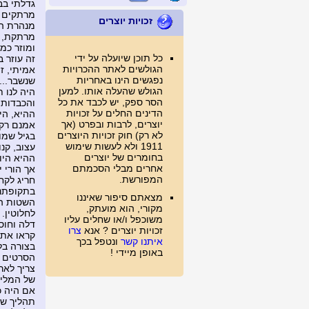
גדלתי בב
מרתקים ו
זכויות יוצרים
מנהרת הז
מרתקת, או
ומוזר כמ
כל תוכן שיועלה על ידי
זה עוזר 
הגולשים לאתר ההכרויות
אמיתי, ז
נפגשים הינו באחריות
שנשבר... 
הגולש שהעלה אותו. למען
היה לנו 
הסר ספק, יש לכבד את כל
והכבדות 
הדינים החלים על זכויות
ההיא, הי
יוצרים, לרבות ובפרט (אך
אמנם רק 
לא רק) חוק זכויות היוצרים
בגיל שמונ
1911 ולא לעשות שימוש
עצוב, קנ
בחומרים של יוצרים
ההיא היו
אחרים מבלי הסכמתם
אך הורי 
המפורשת.
חריג לקח
בתקופתנו
מצאתם סיפור שאיננו
השטות המ
מקורי, הוא מועתק,
לחלוטין.
משוכפל ו/או שחלים עליו
דלה וחוס
זכויות יוצרים ? אנא
צרו
קראו את 
איתנו קשר
ונטפל בכך
בצורה בלת
באופן מיידי !
הסרטים מ
צריך לאר
של המלים
אם היה כ
תהליך של