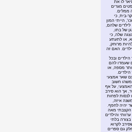
אר לו את
פטים מגרים
ה ממלים.
ר-בית, כי
', הייתי המון
 לילדים שלהם,
ן של בתו,
גה שלה, כי
א, או לתעתע
להיות מרוחק,
לדים. האם זה
הילדים ובכל
ם שעמדו להם
ותר מספה, או
הילדים.
עם שאר אמצעי
 משהו חשוב
 האמצעי, על אף
ר, אך הוא סירב
 לנסות לפחות
משנה איזה,
ר יהיה לחפף.
 הקצבתי מאה
ערוותי והילדים
בצורה בלתי
סירב לקרוא
חלק גם ספרים