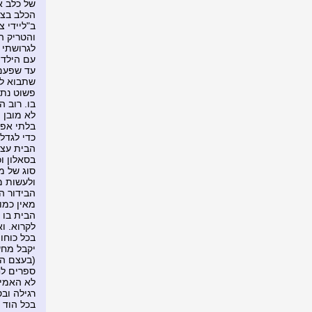
של כלב א
הכלב בצו
ב"ליידי 
והטריק ה
לגרושתי 
עם הילדי
עד שפעם 
שתבוא לה
פשוט נתנ
בו. רוב 
לא מובן 
בלתי אפש
כדי לגדל
הבית עצמ
בסאלון ו
סוג של מ
ולעשות מ
הבידור ה
מאין כמו
הבית בו 
לקרוא. ו
בכל כוחו
יקבל מחש
(בעצם המ
ספרים לח
לא האמינ
רגילה וב
בכל הוד 