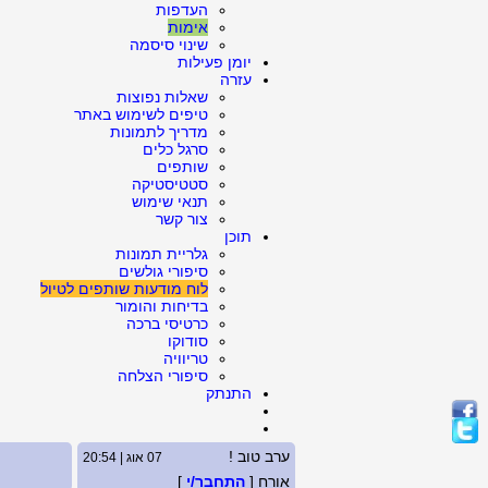
העדפות
אימות
שינוי סיסמה
יומן פעילות
עזרה
שאלות נפוצות
טיפים לשימוש באתר
מדריך לתמונות
סרגל כלים
שותפים
סטטיסטיקה
תנאי שימוש
צור קשר
תוכן
גלריית תמונות
סיפורי גולשים
לוח מודעות שותפים לטיול
בדיחות והומור
כרטיסי ברכה
סודוקו
טריוויה
סיפורי הצלחה
התנתק
ערב טוב !
07 אוג | 20:54
אורח [
התחבר/י
]