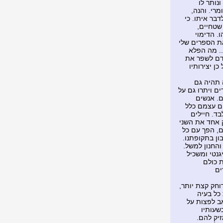
נותר לו
מרי. והנה,
דבר איתו. כי
 שטחיים,
. הדימוי
את הספרים שלי
.. מה הפלא
אדם לשפר את
ן יצירותיו
 תהיה גם
ם ויתרו גם על
ם. אנשים
ים עצמם כלל
ד. חיילים
ק אחד את השני
ם, הפך עם כל
ון בתקופתנו.
והחנון למשל.
גנטי ומשכיל
 כולם
ים
וחק קצת יותר,
כל בעיה
ב לפצות על
שעותיו
יק להם.