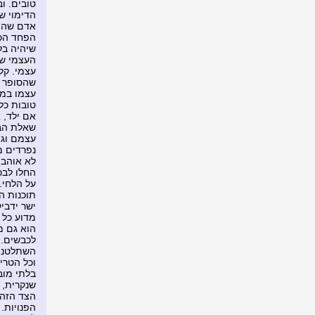
טובים. וב
הדימוי ש
אדם שהיה
הפחד הכי 
שיהיה בל
העצמי של
עצמי. קל
שהסופר ה
עצמו במו 
טובות כל 
אם ילד, 
שאלת הבנ
עצמם וגם
נפרדים מ
לא אוהבי
החלו לבכ
על הלחי.
תוכנות ה
ישר ידביק
מדוע כל 
הוא גם מ
לכבשים. 
השתלטניי
וכל הטרי
בלתי מוב
שנקרית, 
הצד הזה 
הפנויות.