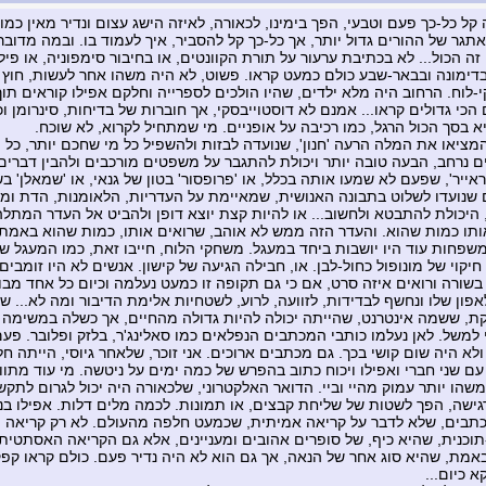
ל כל-כך פעם וטבעי, הפך בימינו, לכאורה, לאיזה הישג עצום ונדיר מאין כמות
תגר של ההורים גדול יותר, אך כל-כך קל להסביר, איך לעמוד בו. ובמה מדובר
זה הכול... לא בכתיבת ערעור על תורת הקוונטים, או בחיבור סימפוניה, או פי
בדימונה ובבאר-שבע כולם כמעט קראו. פשוט, לא היה משהו אחר לעשות, חוץ
-לוח. הרחוב היה מלא ילדים, שהיו הולכים לספרייה וחלקם אפילו קוראים תוך
הכי גדולים קראו... אמנם לא דוסטוייבסקי, אך חוברות של בדיחות, סינרומן ו
א בסך הכול הרגל, כמו רכיבה על אופניים. מי שמתחיל לקרוא, לא שוכח.
המציאו את המלה הרעה 'חנון', שנועדה לבזות ולהשפיל כל מי שחכם יותר, כל מ
ם נרחב, הבעה טובה יותר ויכולת להתגבר על משפטים מורכבים ולהבין דברים 
אייר', שפעם לא שמעו אותה בכלל, או 'פרופסור' בטון של גנאי, או 'שמאלן' ב
 שנועדו לשלוט בתבונה האנושית, שמאיימת על העדריות, הלאומנות, הדת ומ
היכולת להתבטא ולחשוב... או להיות קצת יוצא דופן ולהביט אל העדר המת
ותו כמות שהוא. והעדר הזה ממש לא אוהב, שרואים אותו, כמות שהוא באמת.
שפחות עוד היו יושבות ביחד במעגל. משחקי הלוח, חייבו זאת, כמו המעגל של 
יקוי של מונופול כחול-לבן. או, חבילה הגיעה של קישון. אנשים לא היו זומבים
בשורה ורואים איזה סרט, אם כי גם תקופה זו כמעט נעלמה וכיום כל אחד מב
אפון שלו ונחשף לבדידות, לזוועה, לרוע, לשטחיות אלימת הדיבור ומה לא... 
, ששמה אינטרנט, שהייתה יכולה להיות גדולה מהחיים, אך כשלה במשימה 
 למשל. לאן נעלמו כותבי המכתבים הנפלאים כמו סאלינג'ר, בלזק ופלובר. פעם
לא היה שום קושי בכך. גם מכתבים ארוכים. אני זוכר, שלאחר גיוסי, הייתה 
ם שני חברי ואפילו ויכוח כתוב בהפרש של כמה ימים על ניטשה. מי עוד מתו
משהו יותר עמוק מהיי וביי. הדואר האלקטרוני, שלכאורה היה יכול לגרום לתק
גישה, הפך לשטות של שליחת קבצים, או תמונות. לכמה מלים דלות. אפילו בני
תבים, שלא לדבר על קריאה אמיתית, שכמעט חלפה מהעולם. לא רק קריאה
תוכנית, שהיא כיף, של סופרים אהובים ומעניינים, אלא גם הקריאה האסתטית
אמת, שהיא סוג אחר של הנאה, אך גם הוא לא היה נדיר פעם. כולם קראו קפ
 כיום...