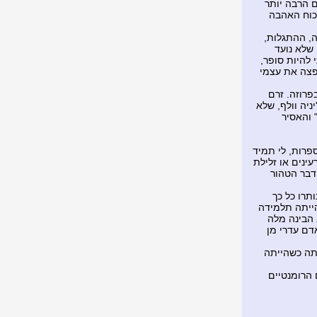
ם הרבה יותר
כוח האהבה
ה, ההתגלות,
שלא נועד
 להיות סופר,
מפצה את עצמי
פרוזה. זרם
ניה וולף, שלא
 והאסיר
פרות, לי תמיד
עינים או זלילת
הדבר הטהור
תרו כל כך
הייתה תלמידה
 הבינה מלה
דם עדרי מן
ותה כשהייתה
 הרומנטיים