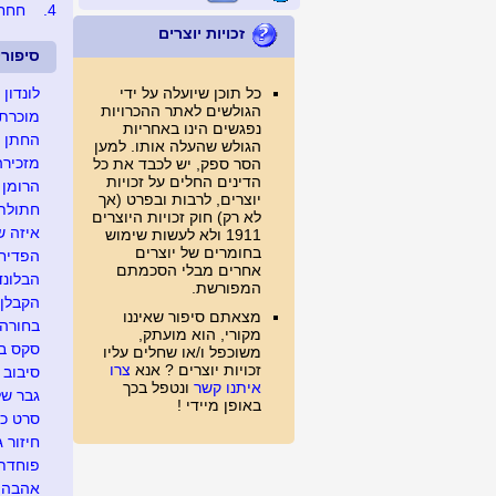
4.
חחח
זכויות יוצרים
סיפור
כל תוכן שיועלה על ידי
לונדון
הגולשים לאתר ההכרויות
מוכרת 
נפגשים הינו באחריות
החתן ש
הגולש שהעלה אותו. למען
מזכירה
הסר ספק, יש לכבד את כל
הדינים החלים על זכויות
הרומן 
יוצרים, לרבות ובפרט (אך
חתולת 
לא רק) חוק זכויות היוצרים
איזה שו
1911 ולא לעשות שימוש
בחומרים של יוצרים
הפדיחה
אחרים מבלי הסכמתם
הבלונד
המפורשת.
הקבלן 
מצאתם סיפור שאיננו
בחורה 
מקורי, הוא מועתק,
סקס בד
משוכפל ו/או שחלים עליו
זכויות יוצרים ? אנא
צרו
סיבוב 
איתנו קשר
ונטפל בכך
גבר של
באופן מיידי !
סרט כח
חיזור ג
פוחדת 
אהבה מ