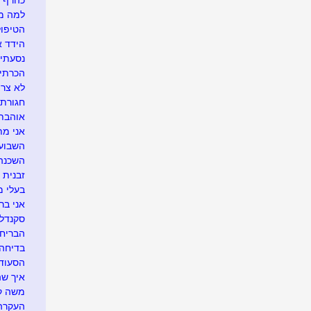
כהרף עי
למה מו
הטיפול
הידד א
נסעתי 
הכרתי
לא צריך
חגורת 
אוהבת 
אני מת
השבוע 
השכנה 
זבנית 
בעלי מ
אני בר
סקנדל
הבריחה
בדיחה 
הסעוד
איך שה
משה קצ
העקרה