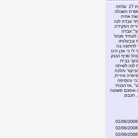
לנה התחילה לעבוד בבית המסחר שלי לחלקי חילוף למכוניות לפני שלוש שנים, רווקה בת 27 עלתה
 חסרת השכלה
משת אחיה
חר עבדה לנה
ירית הפקידה,
ך",עבדה
 לעתיד מנהל
 ובבעלותו
 לחתונה בה
 נאמר לי כי אכן הינו
נהל סניף הבנק
בקר בבית
 לנה לשיחה
ביקור והלכה
יפרה אירית,
י והוסיפה
ט" ,אז הבנתי
ה אומנם פשוטה
, תכבס,
01/06/2008
02/06/2008
02/06/2008