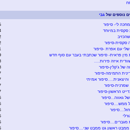
ח
ים נוספים של
גבי
 מחכה לי- סיפור
5
סקסית במיוחד
4
הכזיב
2
 סקסית-סיפור
2
שלי עם אפרת -סיפור
1
מין פראית- סיפור שכתבתי בעבר עם סוף חדש
9
ודית איזה פירות.....
8
 של ג'קלין-סיפור
8
ינית התמימה-סיפור
7
והיצאנית.....סיפור אמיתי
7
שמרנית-סיפור
7
ייט הראשון-סיפור
7
של גאווה...סיפור
6
 ממש....סיפור
6
ול....סיפור
6
ורלי
6
מגברים....סיפור
6
מבט ראשון גט ממבט שני....סיפור
6