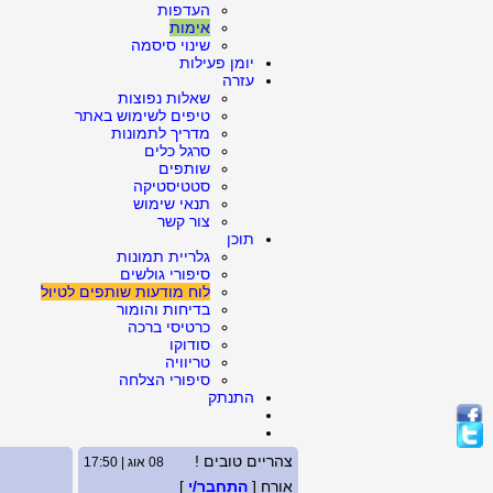
העדפות
אימות
שינוי סיסמה
יומן פעילות
עזרה
שאלות נפוצות
טיפים לשימוש באתר
מדריך לתמונות
סרגל כלים
שותפים
סטטיסטיקה
תנאי שימוש
צור קשר
תוכן
גלריית תמונות
סיפורי גולשים
לוח מודעות שותפים לטיול
בדיחות והומור
כרטיסי ברכה
סודוקו
טריוויה
סיפורי הצלחה
התנתק
צהריים טובים !
08 אוג | 17:50
אורח [
התחבר/י
]