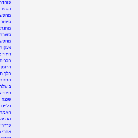
פוחדת
הספרית
מחפשת 
סיפור ק
מתנת ח
סוערת 
מחפשת 
צעקות 
חיזור 
הבריחה
הרומן 
הלך הז
התחתנת
בישלתי
חיזור ג
שכנה מ
בליינד 
האמת ה
מה עשו
פריירי
אחרי ה