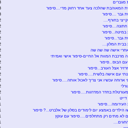
 מגברים
3
 המאוהבת שהלכה צעד אחד רחוק מדי....סיפור
3
גבר ....סיפור
3
ייצי בחורף....
2
תונה....סיפור
2
במיטה...סיפור
2
גבר...סיפור
2
בבית המלון....
2
אחרי אישה שה שה שה
2
 מרכבת המוות אל החיים-סיפור אישי ואמיתי
2
עם הבוס...סיפור
2
רזיר אצל העורב...סיפור
2
י עם אישה בלשית.....סיפור
2
 ארוחה עכשיו אני צריך לאכול אותה.....סיפור
2
ורלי
2
עורטלת בחדר המדרגות.....סיפור
2
דייט
1
עירומה....סיפור
1
 הילדים באמצע יום לימודים בסלון של אלברט...? סיפור
1
ם לא מתים רק מתחלפים.....סיפור עם עוקץ
1
חגים....
1