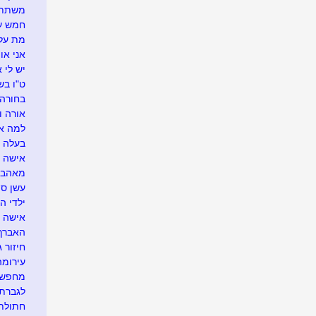
משתתפת
חמש עצ
מת על 
אני או
יש לי 
ט"ו בש
בחורה 
אורה ו
למה אנ
בעלה 
אישה 
מאהבת
עשן ס
ילדי ה
אישה ע
האברך
חיזור ג
עירומה
מחפשת 
לגברת 
חתולת 