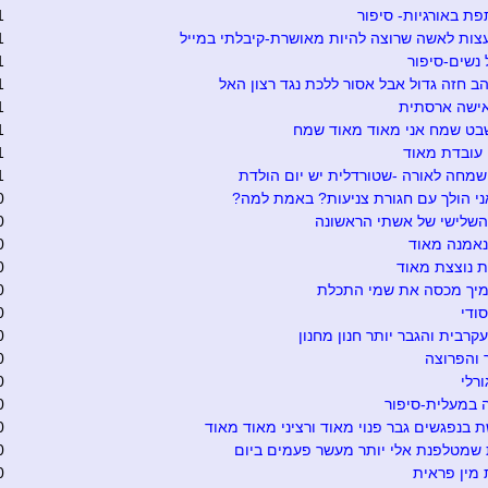
 באורגיות- סיפור
1
ות לאשה שרוצה להיות מאושרת-קיבלתי במייל
1
נשים-סיפור
1
הב חזה גדול אבל אסור ללכת נגד רצון האל
1
אישה ארסתית
1
בט שמח אני מאוד מאוד שמח
1
עובדת מאוד
1
שמחה לאורה -שטורדלית יש יום הולדת
1
י הולך עם חגורת צניעות? באמת למה?
0
השלישי של אשתי הראשונה
0
נאמנה מאוד
0
 נוצצת מאוד
0
מיך מכסה את שמי התכלת
0
סודי
0
קרבית והגבר יותר חנון מחנון
0
 והפרוצה
0
ורלי
0
 במעלית-סיפור
0
בנפגשים גבר פנוי מאוד ורציני מאוד מאוד
0
שמטלפנת אלי יותר מעשר פעמים ביום
0
מין פראית
0