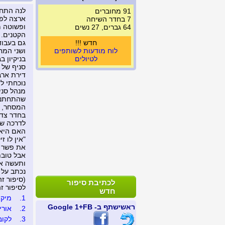
91 מחוברים
ארצה לפנ
7 בחדר השיחה
ופשוטה מ
64 גברים, 27 נשים
הקטנים. 
חדש !!!
גם בעבוד
לוח מודעות לשותפים
ושני המח
לטיולים
בניקיון 
סניף של 
דירת ארב
מנהל סני
שהתחתנו?
המסחר, ק
בחדר צדד
לדרכה שא
האם היא 
"אין לו ז
את פשר ה
אבל טובת
ותעשה את
נכתב על 
(סיפור זה נצפה 6
לכתיבת סיפור
לסיפור זה נכת
חדש
1.
מיקי
ראשי
שתף ב- FB
+1 Google
2.
אורי
3.
לקוב