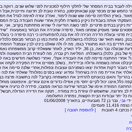
י כחמש שנים מכפר קטן שבאוזקיסטן, בחורה טובת לב חרוצה וחייכנית,אבל
אוד, בארץ הולדתה סיימה שש שנות לימוד, ואח"כ עזרה לאימה לגדל את ח
העסקתי אותה בעבודות ניקיון במשרה חלקית,אחרי שעות העבודה בבית המס
ות ניקיון בבתים פרטיים. לפני כשנה הודיעה לי שהיא מתחתנת בקרוב, אני, א
סנאים שאני מעסיק שמחנו מאוד, סיפרה שהכירה את הבחור באמצעות "שידו
בבית פרטי ובעלת הדירה הכירה לה את בנה,להפתעתינו כי רבה סיפרה כי בעלה
בנק, נושא תואר שני בכלכלה בהשכלתו, לא פחות.כמו כן הבחור מבוסס כלכלית
עה חדרים בה הוא מתגורר בגפו, מה לו ולה שאלנו בינינו לבין עצמנו? הוזמתי
נוכחתי לדעת שבעלה גבר נאה, בן 36, יליד הארץ, לאחר ששאלתי קרוב ממשפחתו
ף של בנק, כלכלן בהשכלתו. הפליאה רק גברה, מה לעוזרת הבית הפשוטה ולמ
 אחרי החתונה סיימה לנה את העבודה אצלי, ואחרי כשלושה חודשים באה ל
יבלנו אותה בשמחה גדולה ובידידות , בשלב מסויים אירית הפקידה לקחה את
י כעבור דקות אחדות יצאו כשפניהם עצובות ונפולות,אחרי שלנה סיימה את ה
לתי את אירית מה היה בשיחה? ומדוע יצאו בפנים נפולות? שאלתי את לנה ס
בהריון? והאם בכוונתם להרחיב את המשפחה בקרוב? לנה בתשובה פרצה בבכ
יקפה כלל,איננו יכול לקיים יחסי מין אפילו כדורים אינם עוזרים, אינפוטנט מוחל
חתונה המוזרה אימו של הבחור שידעה כנראה ממצבו, סידרה לו כרעיה איש
 לב וחרוצה, שתשמש לו עוזרת בית צמודה , תנקה את הדירה הגדולה,תבשל 
 כל יתר עבודות הבית הקשות, נפתרה התעלומה.
ידי
גבי
, גבר בן 72 מגבעתיים, בתאריך 01/06/2008
11,41 פעמים)
בו 4 תגובות
[ להוספת תגובה ]
ה
רה