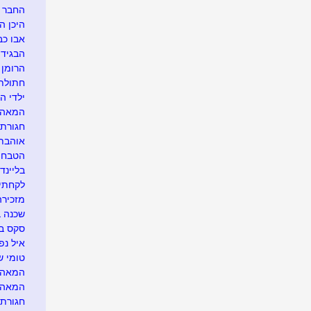
החבר ה
היכן הח
אבו כב
הבגידה
הרומן ש
חתולת 
ילדי הס
המאהבת
חגורת 
אוהבת 
הטבח..
בליינד 
לקחתי 
מזכירה
שכנה ב
סקס בי
איל נפ
טומי של
המאהב.
המאה
חגורת 