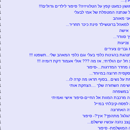
ן....
1
שון כמעט קפץ על הטלוויזיה? סיפור לילדים גדולים!!!
1
 שנתנה המטפלת של אמי לבעלי
1
ני מאוהב
1
למאהל ברוטשילד פינת כיכר תחריר...
1
 אישה
1
 סוודר...
1
צניעות
1
גברים צעירים
1
נהגת בהגינות כלפי בעלי וגם כלפי המאהב שלי...תשפטו !!!
1
חל יום הולדתי, אז מה ??? אולי אעמוד דקת דומיה !!!
1
מחדר המדרגות...-סיפור
1
סקסית חרוצה במיוחד...
1
ת על נשים...בסוף תראו מה קרה לו...
1
שימה השחורה שלך ....הצחקת אותי
1
 במשפחה
1
 מרכבת המוות אל החיים-סיפור אישי ואמיתי
1
לפסח-קיבלתי במייל
1
ה האחרונה
1
גלגל מתהפך? איך?- סיפור
1
ב נהנה עכשיו שישלם...
1
 המושלמת- סיפור
1