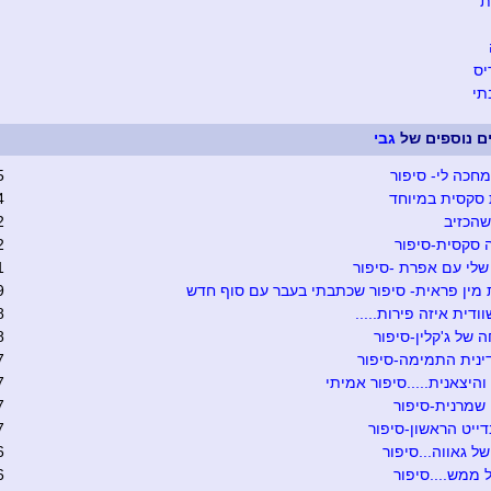
ת
יס
י
ים נוספים של
גבי
 מחכה לי- סיפור
5
סקסית במיוחד
4
הכזיב
2
 סקסית-סיפור
2
שלי עם אפרת -סיפור
1
מין פראית- סיפור שכתבתי בעבר עם סוף חדש
9
ודית איזה פירות.....
8
 של ג'קלין-סיפור
8
ינית התמימה-סיפור
7
והיצאנית.....סיפור אמיתי
7
שמרנית-סיפור
7
ייט הראשון-סיפור
7
של גאווה...סיפור
6
 ממש....סיפור
6