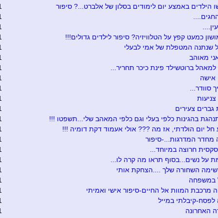
 הילדים באמצע יום לימודים בסלון של אלברט...? סיפור
1
חגים....
1
ן....
1
שון כמעט קפץ על הטלוויזיה? סיפור לילדים גדולים!!!
1
 שנתנה המטפלת של אמי לבעלי
1
ני מאוהב
1
למאהל ברוטשילד פינת כיכר תחריר...
1
 אישה
1
 סוודר...
1
צניעות
1
גברים צעירים
1
נהגת בהגינות כלפי בעלי וגם כלפי המאהב שלי...תשפטו !!!
1
חל יום הולדתי, אז מה ??? אולי אעמוד דקת דומיה !!!
1
מחדר המדרגות...-סיפור
1
סקסית חרוצה במיוחד...
1
ת על נשים...בסוף תראו מה קרה לו...
1
שימה השחורה שלך ....הצחקת אותי
1
 במשפחה
1
 מרכבת המוות אל החיים-סיפור אישי ואמיתי
1
לפסח-קיבלתי במייל
1
ה האחרונה
1