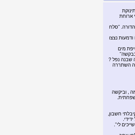
ת תינוקת
 ארוחת
הדורה. "סלח
ודמעות נצצו
טיפת מים
בבקשה"
 שבנה נפל ?
דה השתררה
ה , וביקשה
שפחתית.
בלתי חשבון,