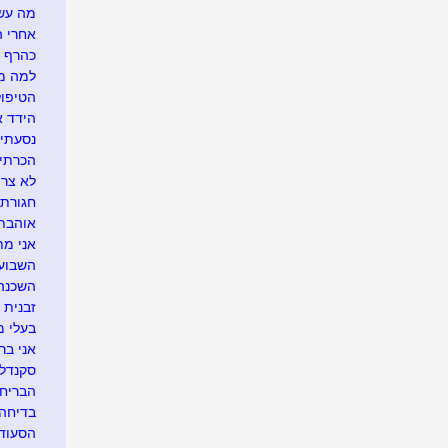
מה עשו
אחרי ה
כהרף עי
למה מו
הטיפול
הידד א
נסעתי 
הכרתי
לא צריך
חגורת 
אוהבת 
אני מת
השבוע 
השכנה 
זבנית 
בעלי מ
אני בר
סקנדל
הבריחה
בדיחה 
הסעוד