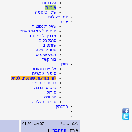
העדפות
אימות
שינוי סיסמה
יומן פעילות
עזרה
שאלות נפוצות
טיפים לשימוש באתר
מדריך לתמונות
סרגל כלים
שותפים
סטטיסטיקה
תנאי שימוש
צור קשר
תוכן
גלריית תמונות
סיפורי גולשים
לוח מודעות שותפים לטיול
בדיחות והומור
כרטיסי ברכה
סודוקו
טריוויה
סיפורי הצלחה
התנתק
לילה טוב !
07 אוג | 01:26
אורח [
התחבר/י
]