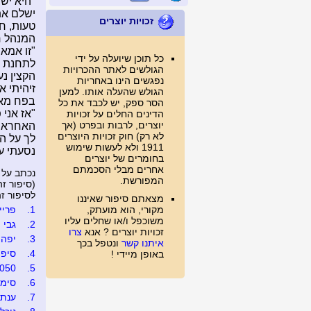
"היא יש
ישלם את
זכויות יוצרים
טעות, חי
המנהל ח
"זו אמא
כל תוכן שיועלה על ידי
לתחנת ה
הגולשים לאתר ההכרויות
הקצין נע
נפגשים הינו באחריות
זיהיתי א
הגולש שהעלה אותו. למען
בפח מאו
הסר ספק, יש לכבד את כל
הדינים החלים על זכויות
יוצרים, לרבות ובפרט (אך
האחראי,
לא רק) חוק זכויות היוצרים
לך על הל
1911 ולא לעשות שימוש
נסעתי ע
בחומרים של יוצרים
אחרים מבלי הסכמתם
נכתב על 
המפורשת.
(סיפור זה נצפה 2
לסיפור זה נכת
מצאתם סיפור שאיננו
מקורי, הוא מועתק,
1.
פרייר
משוכפל ו/או שחלים עליו
2.
גבי
זכויות יוצרים ? אנא
צרו
3.
יפה..
איתנו קשר
ונטפל בכך
4.
סיפור
באופן מיידי !
050
5.
6.
סימב
7.
ענת 