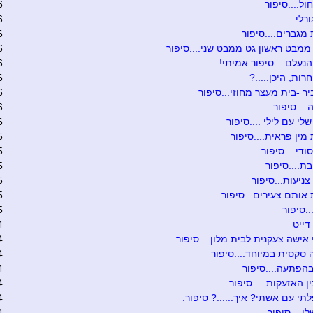
ול....סיפור
6
ורלי
6
מגברים....סיפור
6
מבט ראשון גט ממבט שני....סיפור
6
נעלם....סיפור אמיתי!
6
רות, היכן.....?
6
יר -בית מעצר מחוזי...סיפור
6
....סיפור
6
לי עם לילי ....סיפור
6
מין פראית....סיפור
5
ודי....סיפור
5
....סיפור
5
צניעות...סיפור
5
אותם צעירים...סיפור
5
.סיפור
5
דייט
4
אישה צעקנית לבית מלון....סיפור
4
 סקסית במיוחד....סיפור
4
הפתעה....סיפור
4
ן האזעקות ....סיפור
4
לתי עם אשתי? איך......? סיפור.
4
י....סיפור
4