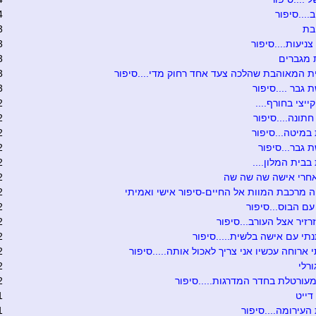
...סיפור
4
בת
3
צניעות....סיפור
3
 מגברים
3
 המאוהבת שהלכה צעד אחד רחוק מדי....סיפור
3
גבר ....סיפור
3
ייצי בחורף....
2
תונה....סיפור
2
במיטה...סיפור
2
גבר...סיפור
2
בבית המלון....
2
אחרי אישה שה שה שה
2
 מרכבת המוות אל החיים-סיפור אישי ואמיתי
2
עם הבוס...סיפור
2
רזיר אצל העורב...סיפור
2
י עם אישה בלשית.....סיפור
2
 ארוחה עכשיו אני צריך לאכול אותה.....סיפור
2
ורלי
2
עורטלת בחדר המדרגות.....סיפור
2
דייט
1
עירומה....סיפור
1