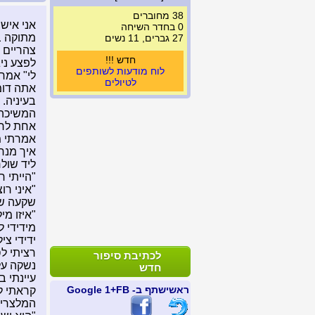
38 מחוברים
0 בחדר השיחה
מתוקה ב
27 גברים, 11 נשים
צהריים 
חדש !!!
לפצע ני
לוח מודעות לשותפים
לי" אמר
לטיולים
אתה דומ
בעיניה. 
המשיכה ל
אחת לרע
אמרתי מ
איך מנח
ליד שולח
"הייתי ר
"איני רו
שקעה שו
"איזו מ
מידידי 
ידידי צ
רציתי ל
לכתיבת סיפור
נשקה על
חדש
עיינתי בו, החשבון הי
ראשי
שתף ב- FB
+1 Google
קראתי למלצרי
המלצרית הנבוכה