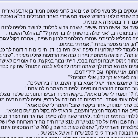
אני איש עסקים בן 35 נשוי פלוס שניים אב לרוני זאטוט חמוד בן ארבע ואירי
ת שנתיים לפני כחודש יצאתי ממשרדי באחד המגדלים בת"א ואכלתי
עם ידיד במסעדה אופנתית.
גשה אלי אישה כבת שישים, שערה צבוע לבלונד, לבושה חליפה לבנה 
ה בנימוס רב, "אני יכולה ברשותך לדבר איתך?" "בהחלט" השבתי.
ה להפליא לבני דני שנהרג במלחמת לבנון השנייה", אמרה בקול עגום 
"הו, אני מצטער גברתי", אמרתי בנימוס.
עמוד ליד שולחני והוסיפה:"אילו היה בני דני חי כיום היה דומה לך כ
ותה". הוציאה ממחטת נייר וניגבה את הדמעות שזלגו מעיניה. "שבי 
תוך נימוס.ישבה ופרצה בבכי, הייתי נבוך במקצת. מה אומרים לאישה
מים אם האומרת לך שאתה דומה להפליא לבנה המנוח? שתיקה כב
חנו, אני שתקתי וגם ידידי דמם.
וצה לאמץ אותך לבן, אולי תסכים?"
צה שיאמצו אותי, יש לי אמא ברוך השם, גרה בירושלים".
ב בתוגתה הנוראה והוסיפה:"לפחות תאמר מילה אחת ".
ילה?" תאמר לי שלום אמא". ביקשה ועיניה הביעו תחנונים. שלפה מצלמ
לצלם אותי ואותה. בחמימות הניחה ידה על כתפי, ופניה לבשו הבעה מ
ילם שתי תמונות, אחר ביקשה שוב:" תאמר לי שלום אמא".
סיים את המעמד המביך והעצוב, וקראתי לה בקול רם:"שלום אמא".
 לחיי בחמימות והלכה. לאחר שעה קלה סיימנו את ארוחת הצהרים. קי
ה על סך 510 ש"ח. 310 ש"ח היה מחיר הארוחה שלי ושל ידידי.
ת והערתי לה," שנפלה טעות בחשבון, 200 ש"ח הנוספים אינם שייכים לי".
 העירה לי כי 200 ש"ח הוא של אמא שלי.