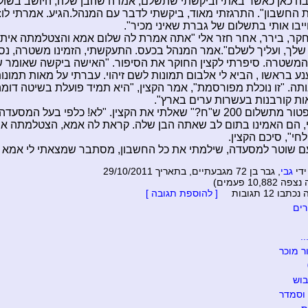
בה כאן כאשר באתי וביקשתי שתשלם, אמרה שהבן שלה, היושב בשולח
 החשבון". התרגזתי מאוד, ביקשתי לדבר עם המנהל.הגיע. אמרתי לו:
יבו אותי בתשלום של גברת שאיני מכיר".
קר, בירר, אחר חזר אלי "אתה אמרת לה שלום אמא והצטלמתה איתה
 שלך, ועליך לשלם".אמר המנהל בכעס. התעקשתי, הזמינו משטרה, נסע
משטרה. סיפרתי לקצין החוקר את הסיפור. "האישה ביקשה שאומר ש
נע בראשו , הביא לי אלבום תמונות לשם זיהוי. עברתי על מאות תמונו
ותה. "זו נוכלת מפורסמת", אמר הקצין, "היא תמיד פועלת בשיטה דומ
ת קורבנות בעשרות ערים בארץ".
"אז אני פטור מתשלום 200 ש"ח?" שאלתי את הקצין. "לא! כלפי בעל המס
 הם האמינו בתום לב שאתה הבן שלה. קראת לה אמא, הצטלמתה אי
חי", סיכם הקצין.
ם שוטר למסעדה, שילמתי את כל החשבון, מסתבר שמצאתי לי אמא י
ידי
גבי
, גבר בן 72 מגבעתיים, בתאריך 29/10/2011
10,88 פעמים)
בו 12 תגובות
[ להוספת תגובה ]
ים
.
 מוכר
וש
וסמדר