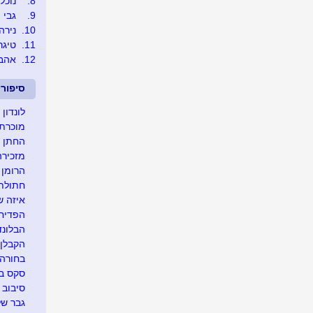
8.
נוכל
9.
גבי
10.
נירה
11.
טיגר
12.
אהבת
סיפור
לונדון
מוכרת 
החתן ש
מזכירה
הרומן 
חתולת 
איזה שו
הפדיחה
הבלונד
הקבלן 
בחורה 
סקס בד
סיבוב 
גבר של