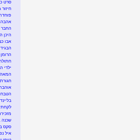
סרט כח
חיזור ג
פוחדת 
אהבה מ
החבר ה
היכן הח
אבו כב
הבגידה
הרומן ש
חתולת 
ילדי הס
המאהבת
חגורת 
אוהבת 
הטבח..
בליינד 
לקחתי 
מזכירה
שכנה ב
סקס בי
איל נפ
טומי של