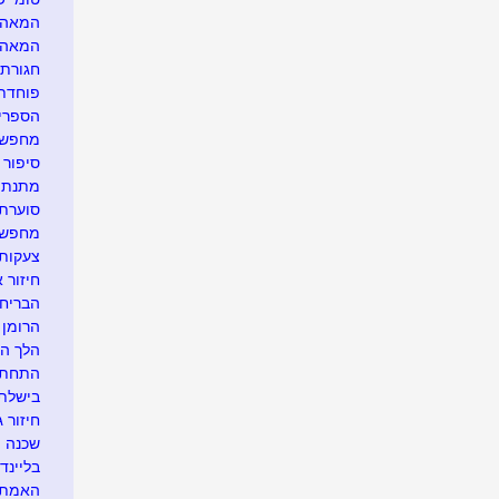
המאהב.
המאה
חגורת 
פוחדת
הספרית
מחפשת 
סיפור ק
מתנת ח
סוערת 
מחפשת 
צעקות 
חיזור 
הבריחה
הרומן 
הלך הז
התחתנת
בישלתי
חיזור ג
שכנה מ
בליינד 
האמת ה